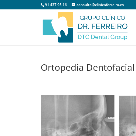
91 437 95 16
consulta@clinicaferreiro.es
Ortopedia Dentofacial