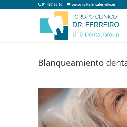
91 437 95 16
consulta@clinicaferreiro.es
Blanqueamiento denta