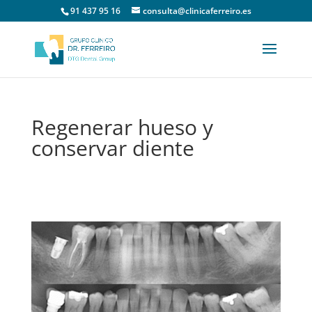
91 437 95 16
consulta@clinicaferreiro.es
Regenerar hueso y
conservar diente